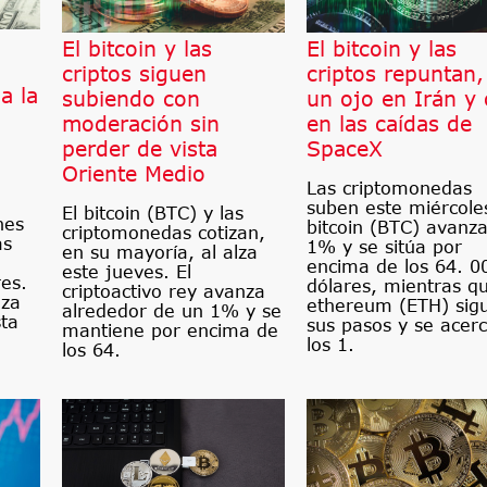
El bitcoin y las
El bitcoin y las
n
criptos siguen
criptos repuntan,
a la
subiendo con
un ojo en Irán y 
moderación sin
en las caídas de
perder de vista
SpaceX
Oriente Medio
Las criptomonedas
suben este miércoles
El bitcoin (BTC) y las
nes
bitcoin (BTC) avanz
criptomonedas cotizan,
as
1% y se sitúa por
en su mayoría, al alza
encima de los 64. 0
este jueves. El
res.
dólares, mientras qu
criptoactivo rey avanza
nza
ethereum (ETH) sig
alrededor de un 1% y se
ta
sus pasos y se acer
mantiene por encima de
los 1.
los 64.