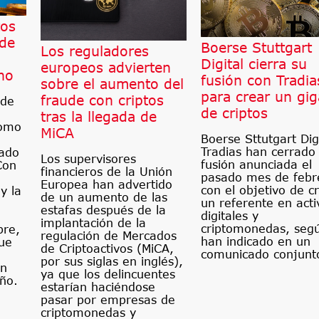
tos
 de
Boerse Stuttgart
Los reguladores
Digital cierra su
europeos advierten
no
fusión con Tradia
sobre el aumento del
para crear un gig
fraude con criptos
 de
de criptos
tras la llegada de
como
MiCA
Boerse Sttutgart Digi
Tradias han cerrado 
nado
Los supervisores
fusión anunciada el
Con
financieros de la Unión
pasado mes de febr
Europea han advertido
con el objetivo de c
y la
de un aumento de las
un referente en acti
estafas después de la
digitales y
implantación de la
criptomonedas, seg
re,
regulación de Mercados
han indicado en un
que
de Criptoactivos (MiCA,
comunicado conjunt
por sus siglas en inglés),
ón
ya que los delincuentes
ño.
estarían haciéndose
pasar por empresas de
criptomonedas y