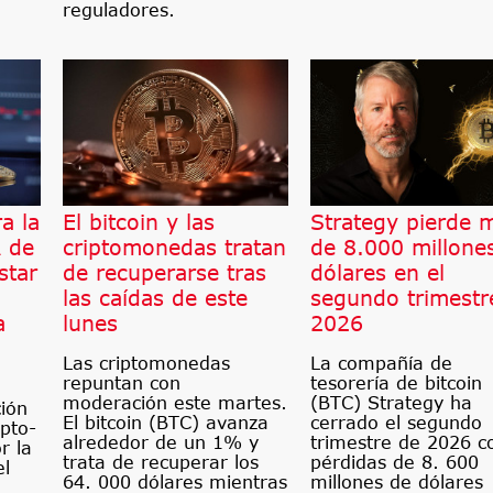
reguladores.
a la
El bitcoin y las
Strategy pierde 
A de
criptomonedas tratan
de 8.000 millone
star
de recuperarse tras
dólares en el
las caídas de este
segundo trimestr
a
lunes
2026
Las criptomonedas
La compañía de
repuntan con
tesorería de bitcoin
moderación este martes.
(BTC) Strategy ha
ción
El bitcoin (BTC) avanza
cerrado el segundo
pto-
alrededor de un 1% y
trimestre de 2026 c
r la
trata de recuperar los
pérdidas de 8. 600
el
64. 000 dólares mientras
millones de dólares