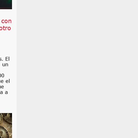
 con
otro
. El
a un
00
e el
ue
ca a