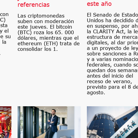
este año
referencias
 con
El Senado de Estad
Las criptomonedas
TC)
Unidos ha decidido 
suben con moderación
sta
en suspenso, por ah
este jueves. El bitcoin
y el
la CLARITY Act, la l
(BTC) roza los 65. 000
e su
estructura de merc
dólares, mientras que el
 la
digitales, al dar prio
ethereum (ETH) trata de
a un proyecto de le
consolidar los 1.
.
sobre sanciones a R
y a varias nominaci
federales, cuando s
quedan dos semana
antes del inicio del
receso de verano,
previsto para el 8 d
agosto.