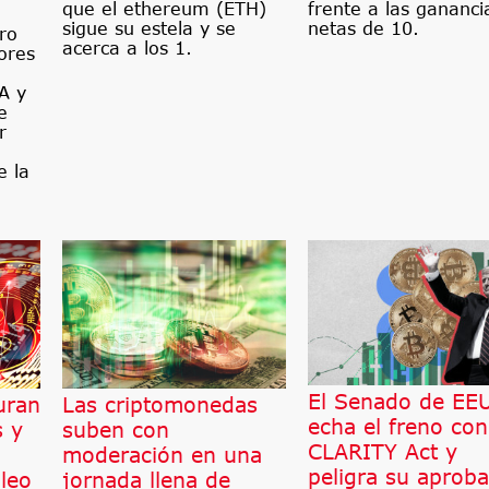
que el ethereum (ETH)
frente a las gananci
sigue su estela y se
netas de 10.
ro
acerca a los 1.
ores
A y
e
r
e la
El Senado de EE
uran
Las criptomonedas
echa el freno con
s y
suben con
CLARITY Act y
moderación en una
peligra su aproba
óleo
jornada llena de