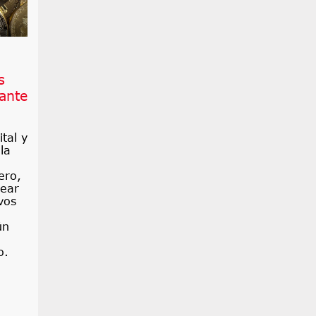
s
ante
tal y
la
ero,
rear
vos
ún
o.