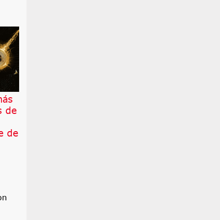
más
s de
e de
on