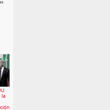
as
UU
 la
ción