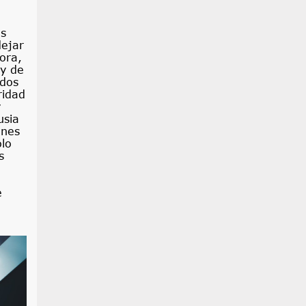
os
dejar
ora,
ey de
ados
ridad
y
usia
ones
olo
s
e