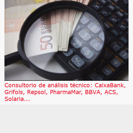
Consultorio de análisis técnico: CaixaBank,
Grifols, Repsol, PharmaMar, BBVA, ACS,
Solaria...
A continuación, damos respuesta a los valores por
los que más han preguntado este jueves a César
Nuez, analista técnico de Bolsamanía, que pone
bajo la lupa a Honeywell Internacional,
PharmaMar, BBVA, ACS, Solaria, CaixaBank,