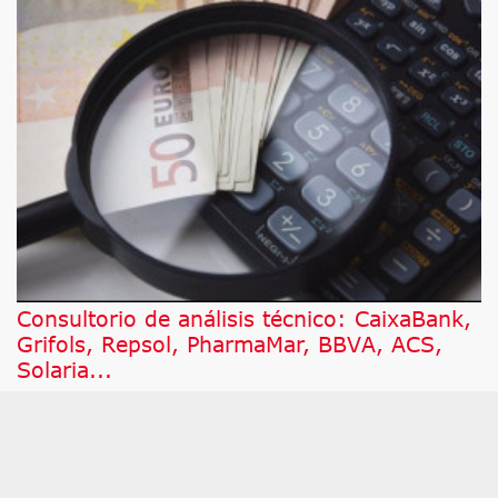
Consultorio de análisis técnico: CaixaBank,
Grifols, Repsol, PharmaMar, BBVA, ACS,
Solaria...
A continuación, damos respuesta a los valores por
los que más han preguntado este jueves a César
Nuez, analista técnico de Bolsamanía, que pone
bajo la lupa a Honeywell Internacional,
PharmaMar, BBVA, ACS, Solaria, CaixaBank,