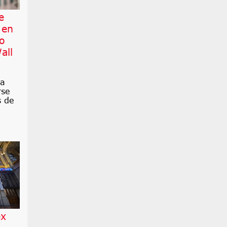
e
 en
co
all
ra
rse
s de
ex