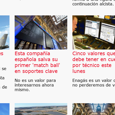
continuación alcista.
es
Esta compañía
Cinco valores qu
española salva su
debe tener en cu
primer 'match ball'
por técnico este
 se
en soportes clave
lunes
sta
No es un valor para
Enagás es un valor 
interesarnos ahora
no perderemos de vi
a de
mismo.