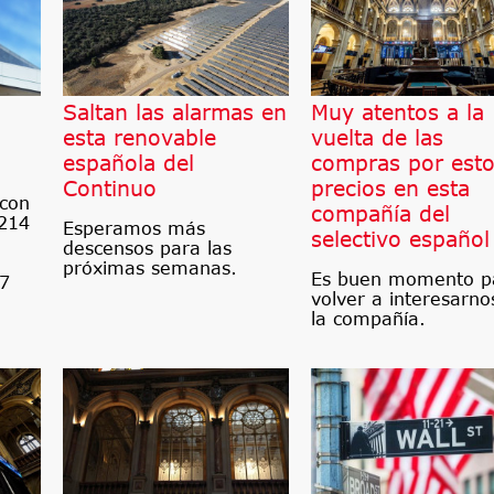
Saltan las alarmas en
Muy atentos a la
esta renovable
vuelta de las
española del
compras por est
Continuo
precios en esta
 con
compañía del
 214
Esperamos más
selectivo español
descensos para las
próximas semanas.
Es buen momento p
87
volver a interesarno
la compañía.