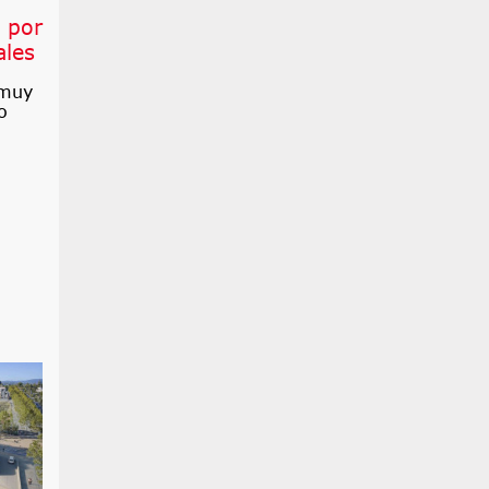
 por
ales
 muy
o