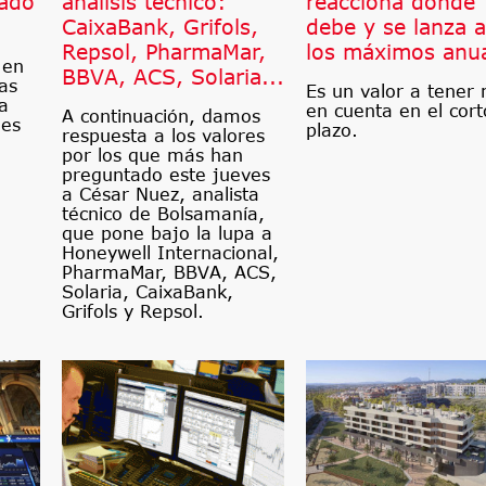
cado
análisis técnico:
reacciona donde
CaixaBank, Grifols,
debe y se lanza a
Repsol, PharmaMar,
los máximos anu
 en
BBVA, ACS, Solaria...
as
Es un valor a tener
ta
en cuenta en el cort
A continuación, damos
les
plazo.
respuesta a los valores
por los que más han
preguntado este jueves
a César Nuez, analista
técnico de Bolsamanía,
que pone bajo la lupa a
Honeywell Internacional,
PharmaMar, BBVA, ACS,
Solaria, CaixaBank,
Grifols y Repsol.