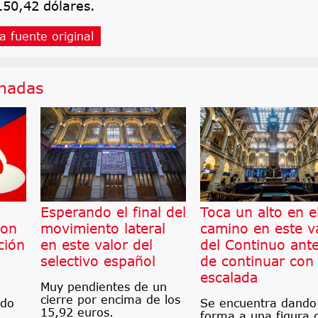
 150,42 dólares.
a fuente original
onadas
Esperando el final del
Toca un alto en e
son
movimiento lateral
camino en este v
ción
en este valor del
del Continuo ant
selectivo español
de continuar con
escalada
Muy pendientes de un
cierre por encima de los
ndo
Se encuentra dando
15,92 euros.
forma a una figura 