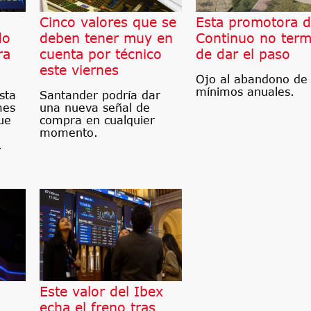
l
Cinco valores que se
Esta promotora d
do
deben tener muy en
Continuo no term
ra
cuenta por técnico
de dar el paso
este viernes
Ojo al abandono de 
mínimos anuales.
sta
Santander podría dar
mes
una nueva señal de
ue
compra en cualquier
momento.
.
Este valor del Ibex
echa el freno tras