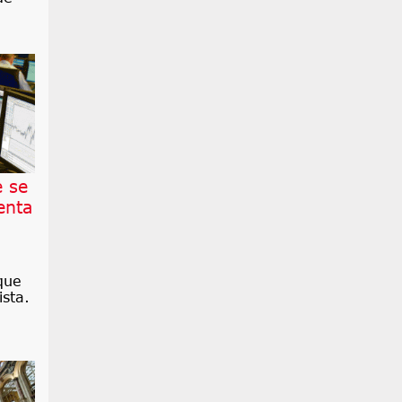
e se
enta
que
sta.