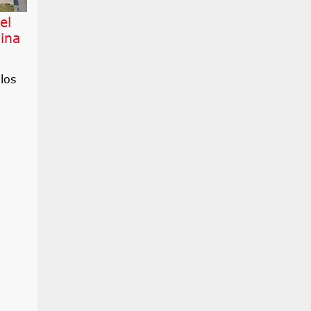
el
ina
los