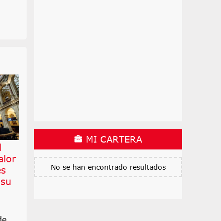
MI CARTERA
l
alor
No se han encontrado resultados
es
 su
de