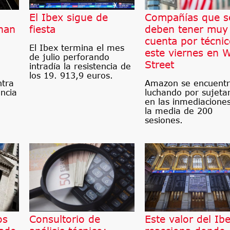
El Ibex sigue de
Compañías que s
han
fiesta
deben tener muy
cuenta por técni
El Ibex termina el mes
este viernes en W
de julio perforando
Street
intradía la resistencia de
los 19. 913,9 euros.
ntra
Amazon se encuent
encia
luchando por sujeta
en las inmediacione
la media de 200
sesiones.
os
Consultorio de
Este valor del Ib