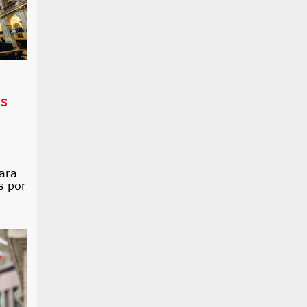
os
ara
s por