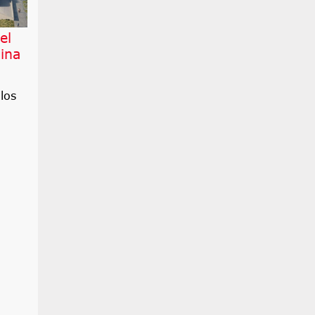
el
ina
los