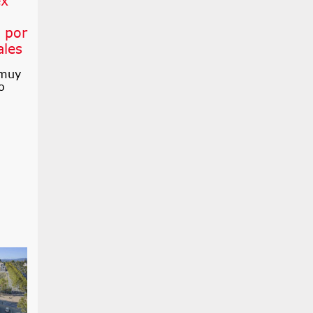
ex
 por
ales
 muy
o