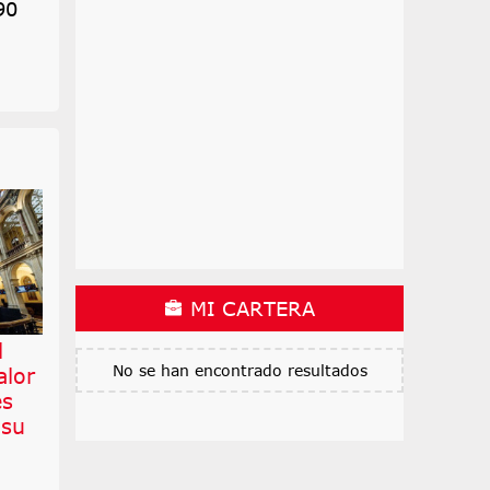
90
MI CARTERA
l
No se han encontrado resultados
alor
es
 su