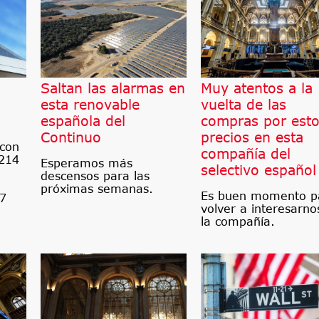
Saltan las alarmas en
Muy atentos a la
esta renovable
vuelta de las
española del
compras por est
Continuo
precios en esta
 con
compañía del
 214
Esperamos más
selectivo español
descensos para las
próximas semanas.
Es buen momento p
87
volver a interesarno
la compañía.