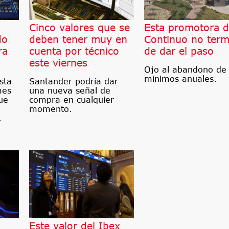
l
Cinco valores que se
Esta promotora d
do
deben tener muy en
Continuo no term
ra
cuenta por técnico
de dar el paso
este viernes
Ojo al abandono de 
mínimos anuales.
sta
Santander podría dar
mes
una nueva señal de
ue
compra en cualquier
momento.
.
Este valor del Ibex