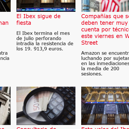
El Ibex sigue de
Compañías que s
han
fiesta
deben tener muy
cuenta por técni
El Ibex termina el mes
este viernes en W
de julio perforando
Street
intradía la resistencia de
los 19. 913,9 euros.
ntra
Amazon se encuent
encia
luchando por sujeta
en las inmediacione
la media de 200
sesiones.