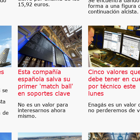
ndo
Se encuentra dando
15,92 euros.
forma a una figura 
continuación alcista.
es
Esta compañía
Cinco valores qu
española salva su
debe tener en cu
primer 'match ball'
por técnico este
 se
en soportes clave
lunes
sta
No es un valor para
Enagás es un valor 
interesarnos ahora
no perderemos de vi
a de
mismo.