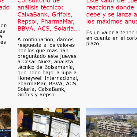
os
Consultorio de
Este valor del Ib
cado
análisis técnico:
reacciona donde
CaixaBank, Grifols,
debe y se lanza a
Repsol, PharmaMar,
los máximos anu
 en
BBVA, ACS, Solaria...
as
Es un valor a tener
ta
en cuenta en el cort
A continuación, damos
les
plazo.
respuesta a los valores
por los que más han
preguntado este jueves
a César Nuez, analista
técnico de Bolsamanía,
que pone bajo la lupa a
Honeywell Internacional,
PharmaMar, BBVA, ACS,
Solaria, CaixaBank,
Grifols y Repsol.