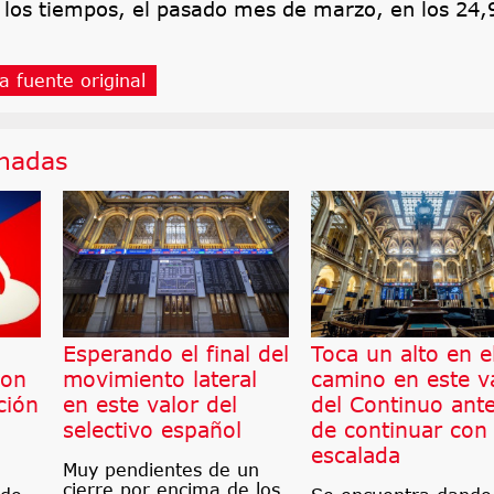
los tiempos, el pasado mes de marzo, en los 24,
a fuente original
onadas
Esperando el final del
Toca un alto en e
son
movimiento lateral
camino en este v
ción
en este valor del
del Continuo ant
selectivo español
de continuar con
escalada
Muy pendientes de un
cierre por encima de los