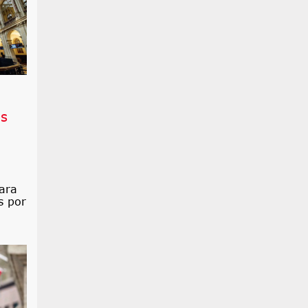
os
ara
s por