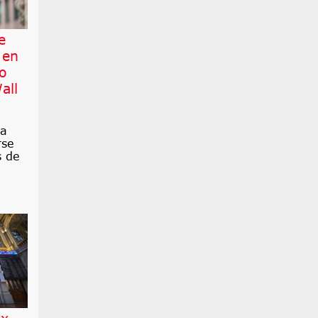
e
 en
co
all
ra
rse
s de