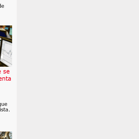
de
e se
enta
que
sta.