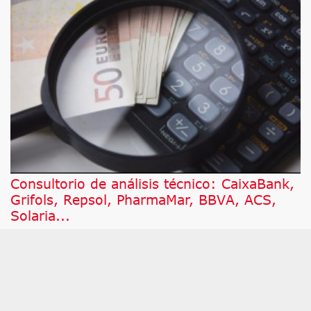
Consultorio de análisis técnico: CaixaBank,
Grifols, Repsol, PharmaMar, BBVA, ACS,
Solaria...
A continuación, damos respuesta a los valores por
los que más han preguntado este jueves a César
Nuez, analista técnico de Bolsamanía, que pone
bajo la lupa a Honeywell Internacional,
PharmaMar, BBVA, ACS, Solaria, CaixaBank,
Grifols y Repsol.