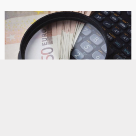
Consultorio de análisis técnico: CaixaBank,
Grifols, Repsol, PharmaMar, BBVA, ACS,
Solaria...
A continuación, damos respuesta a los valores por
los que más han preguntado este jueves a César
Nuez, analista técnico de Bolsamanía, que pone