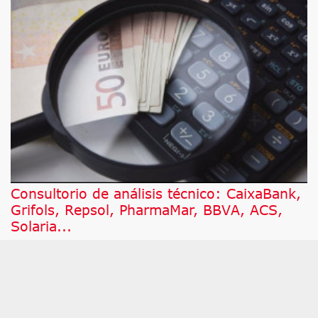
Consultorio de análisis técnico: CaixaBank,
Grifols, Repsol, PharmaMar, BBVA, ACS,
Solaria...
A continuación, damos respuesta a los valores por
los que más han preguntado este jueves a César
Nuez, analista técnico de Bolsamanía, que pone
bajo la lupa a Honeywell Internacional,
PharmaMar, BBVA, ACS, Solaria, CaixaBank,
Grifols y Repsol.