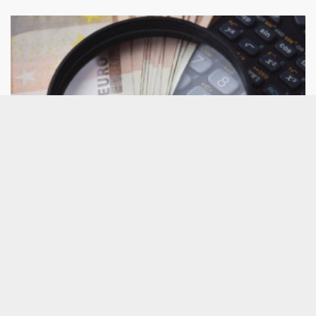
Consultorio de análisis técnico: CaixaBank,
Grifols, Repsol, PharmaMar, BBVA, ACS,
Solaria...
A continuación, damos respuesta a los valores por
los que más han preguntado este jueves a César
Nuez, analista técnico de Bolsamanía, que pone
bajo la lupa a Honeywell Internacional,