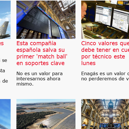
es
Esta compañía
Cinco valores qu
española salva su
debe tener en cu
primer 'match ball'
por técnico este
 se
en soportes clave
lunes
sta
No es un valor para
Enagás es un valor 
interesarnos ahora
no perderemos de vi
a de
mismo.