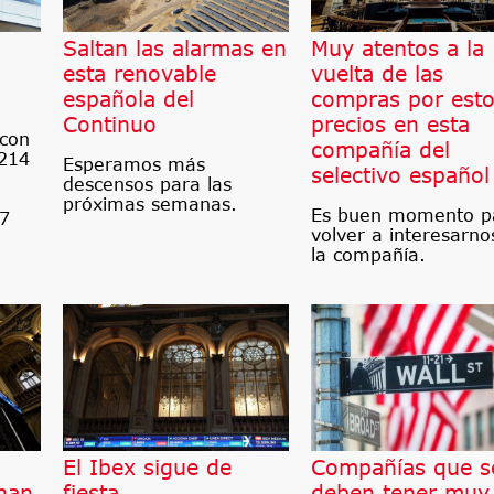
Saltan las alarmas en
Muy atentos a la
esta renovable
vuelta de las
española del
compras por est
Continuo
precios en esta
 con
compañía del
 214
Esperamos más
selectivo español
descensos para las
próximas semanas.
Es buen momento p
87
volver a interesarno
la compañía.
El Ibex sigue de
Compañías que s
han
fiesta
deben tener muy