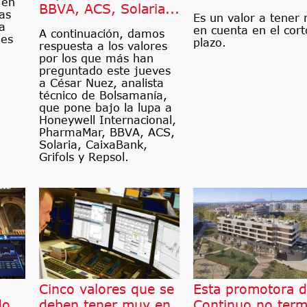
 en
BBVA, ACS, Solaria...
as
Es un valor a tener
ta
en cuenta en el cort
A continuación, damos
les
plazo.
respuesta a los valores
por los que más han
preguntado este jueves
a César Nuez, analista
técnico de Bolsamanía,
que pone bajo la lupa a
Honeywell Internacional,
PharmaMar, BBVA, ACS,
Solaria, CaixaBank,
Grifols y Repsol.
l
Cinco valores que se
Esta promotora d
do
deben tener muy en
Continuo no term