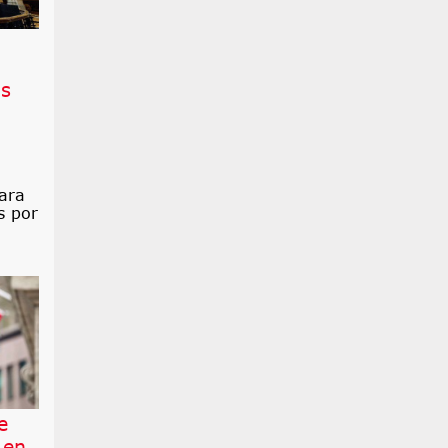
os
ara
s por
e
 en