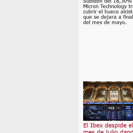
Subidón del 18,30%
Micron Technology tr
cubrir el hueco alcis
que se dejara a fina
del mes de mayo.
El Ibex despide e
mes de julio dan