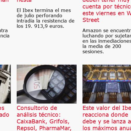
cuenta por técni
El Ibex termina el mes
este viernes en W
de julio perforando
Street
intradía la resistencia de
los 19. 913,9 euros.
ntra
Amazon se encuent
encia
luchando por sujeta
en las inmediacione
la media de 200
sesiones.
os
Consultorio de
Este valor del Ib
cado
análisis técnico:
reacciona donde
CaixaBank, Grifols,
debe y se lanza a
Repsol, PharmaMar,
los máximos anu