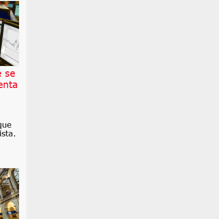
e se
enta
que
sta.