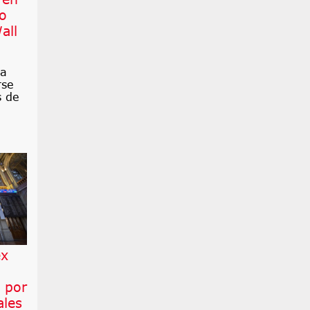
co
all
ra
rse
s de
ex
 por
ales