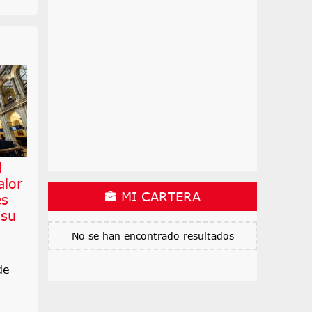
l
alor
MI CARTERA
es
 su
No se han encontrado resultados
de