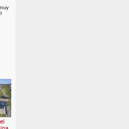
 muy
o
el
ina