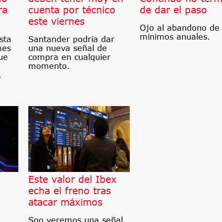
ra
cuenta por técnico
de dar el paso
este viernes
Ojo al abandono de 
mínimos anuales.
sta
Santander podría dar
mes
una nueva señal de
ue
compra en cualquier
momento.
.
Este valor del Ibex
echa el freno tras
atacar máximos
Soo veremos una señal