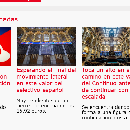
onadas
Esperando el final del
Toca un alto en e
son
movimiento lateral
camino en este v
ción
en este valor del
del Continuo ant
selectivo español
de continuar con
escalada
Muy pendientes de un
cierre por encima de los
ndo
Se encuentra dando
15,92 euros.
forma a una figura 
continuación alcista.