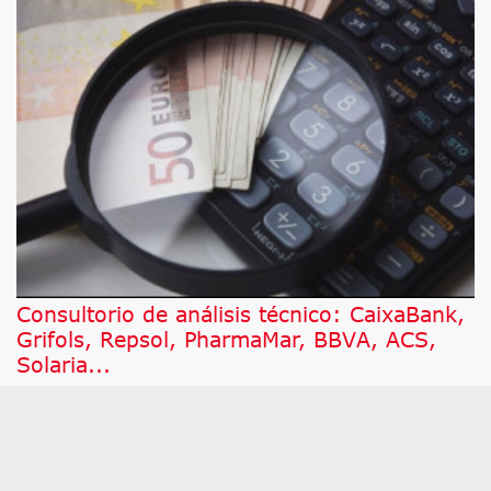
Consultorio de análisis técnico: CaixaBank,
Grifols, Repsol, PharmaMar, BBVA, ACS,
Solaria...
A continuación, damos respuesta a los valores por
los que más han preguntado este jueves a César
Nuez, analista técnico de Bolsamanía, que pone
bajo la lupa a Honeywell Internacional,
PharmaMar, BBVA, ACS, Solaria, CaixaBank,