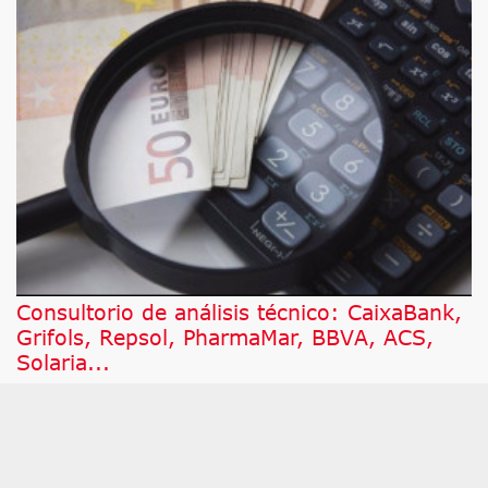
Consultorio de análisis técnico: CaixaBank,
Grifols, Repsol, PharmaMar, BBVA, ACS,
Solaria...
A continuación, damos respuesta a los valores por
los que más han preguntado este jueves a César
Nuez, analista técnico de Bolsamanía, que pone
bajo la lupa a Honeywell Internacional,
PharmaMar, BBVA, ACS, Solaria, CaixaBank,