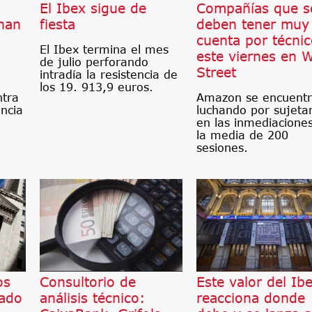
El Ibex sigue de
Compañías que s
han
fiesta
deben tener muy
cuenta por técni
El Ibex termina el mes
este viernes en W
de julio perforando
Street
intradía la resistencia de
los 19. 913,9 euros.
ntra
Amazon se encuent
encia
luchando por sujeta
en las inmediacione
la media de 200
sesiones.
os
Consultorio de
Este valor del Ib
cado
análisis técnico:
reacciona donde