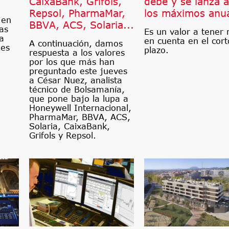
CaixaBank, Grifols,
debe y se lanza a
Repsol, PharmaMar,
los máximos anu
 en
BBVA, ACS, Solaria...
as
Es un valor a tener
ta
en cuenta en el cort
A continuación, damos
les
plazo.
respuesta a los valores
por los que más han
preguntado este jueves
a César Nuez, analista
técnico de Bolsamanía,
que pone bajo la lupa a
Honeywell Internacional,
PharmaMar, BBVA, ACS,
Solaria, CaixaBank,
Grifols y Repsol.