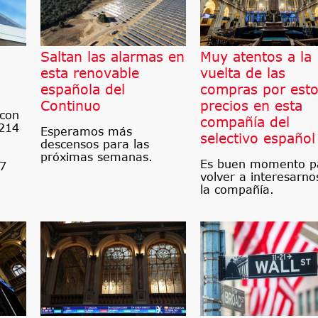
Saltan las alarmas en
Muy atentos a la
esta renovable
vuelta de las
española del
compras por est
Continuo
precios en esta
 con
compañía del
 214
Esperamos más
selectivo español
descensos para las
próximas semanas.
Es buen momento p
87
volver a interesarno
la compañía.