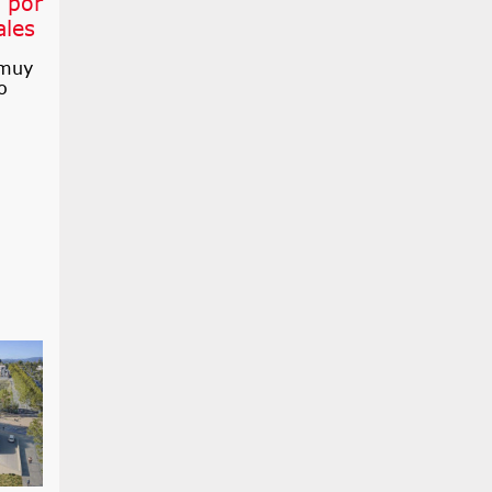
 por
ales
 muy
o