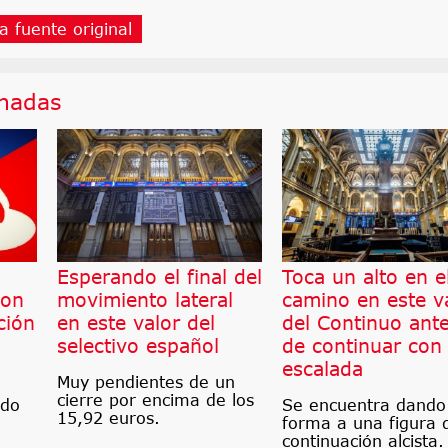
a fuente original
onadas
Esperando el final del
Toca un alto en e
son
movimiento lateral
camino en este v
ción
en este valor del
del Continuo ant
selectivo español
de continuar con
escalada
Muy pendientes de un
cierre por encima de los
ndo
Se encuentra dando
15,92 euros.
forma a una figura 
continuación alcista.