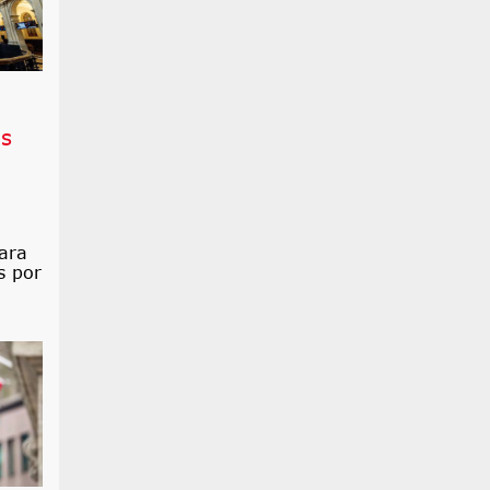
os
ara
s por