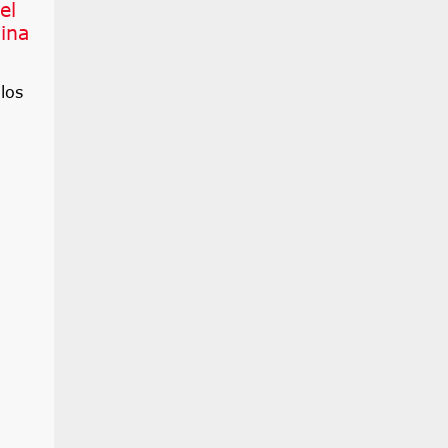
el
ina
los