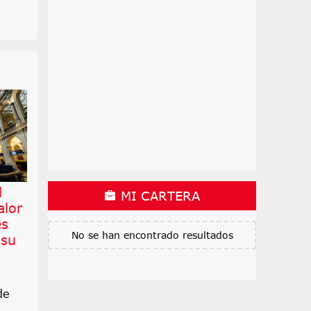
l
MI CARTERA
alor
es
No se han encontrado resultados
 su
de