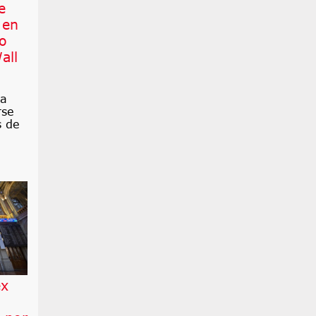
e
 en
co
all
ra
rse
s de
ex