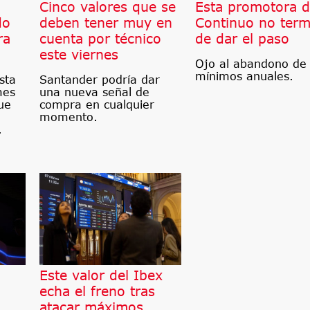
l
Cinco valores que se
Esta promotora d
do
deben tener muy en
Continuo no term
ra
cuenta por técnico
de dar el paso
este viernes
Ojo al abandono de 
mínimos anuales.
sta
Santander podría dar
mes
una nueva señal de
ue
compra en cualquier
momento.
.
Este valor del Ibex
echa el freno tras
atacar máximos