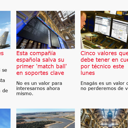
es
Esta compañía
Cinco valores qu
española salva su
debe tener en cu
primer 'match ball'
por técnico este
 se
en soportes clave
lunes
sta
No es un valor para
Enagás es un valor 
interesarnos ahora
no perderemos de vi
a de
mismo.