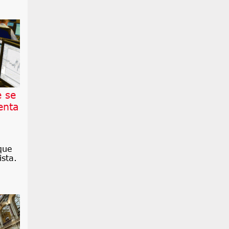
e se
enta
que
sta.