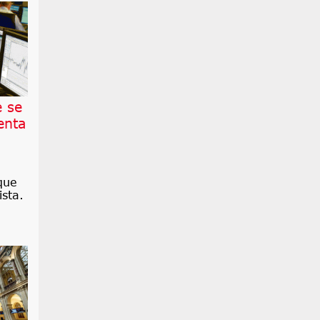
e se
enta
que
sta.