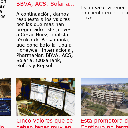
 en
BBVA, ACS, Solaria...
as
Es un valor a tener
ta
en cuenta en el cort
A continuación, damos
les
plazo.
respuesta a los valores
por los que más han
preguntado este jueves
a César Nuez, analista
técnico de Bolsamanía,
que pone bajo la lupa a
Honeywell Internacional,
PharmaMar, BBVA, ACS,
Solaria, CaixaBank,
Grifols y Repsol.
l
Cinco valores que se
Esta promotora d
do
deben tener muy en
Continuo no term