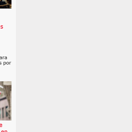
os
ara
s por
e
 en