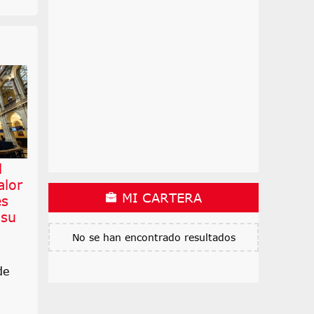
l
alor
MI CARTERA
es
 su
No se han encontrado resultados
de