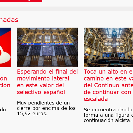
onadas
Esperando el final del
Toca un alto en e
son
movimiento lateral
camino en este v
ción
en este valor del
del Continuo ant
selectivo español
de continuar con
escalada
Muy pendientes de un
cierre por encima de los
ndo
Se encuentra dando
15,92 euros.
forma a una figura 
continuación alcista.