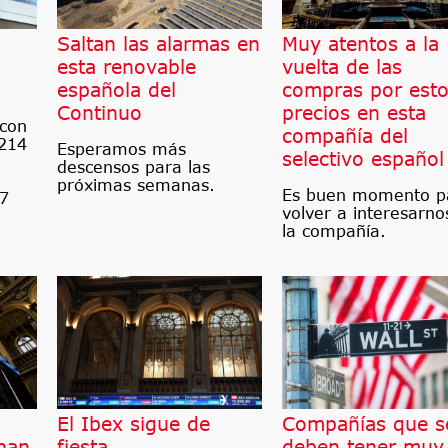
Saltan las alarmas en
Muy atentos a la
esta renovable
vuelta de las
española del
compras por est
Continuo
precios en esta
 con
compañía del
 214
Esperamos más
selectivo español
descensos para las
próximas semanas.
Es buen momento p
87
volver a interesarno
la compañía.
El Ibex sigue de
Compañías que s
han
fiesta
deben tener muy