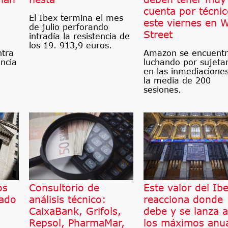
cuenta por técni
El Ibex termina el mes
este viernes en W
de julio perforando
Street
intradía la resistencia de
los 19. 913,9 euros.
ntra
Amazon se encuent
encia
luchando por sujeta
en las inmediacione
la media de 200
sesiones.
os
Consultorio de
Este valor del Ib
cado
análisis técnico:
reacciona donde
CaixaBank, Grifols,
debe y se lanza a
Repsol, PharmaMar,
los máximos anu