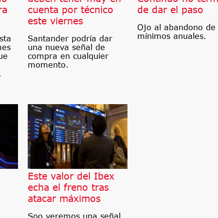
ra
cuenta por técnico
de dar el paso
este viernes
Ojo al abandono de 
mínimos anuales.
sta
Santander podría dar
mes
una nueva señal de
ue
compra en cualquier
momento.
.
Este valor del Ibex
echa el freno tras
atacar máximos
Soo veremos una señal