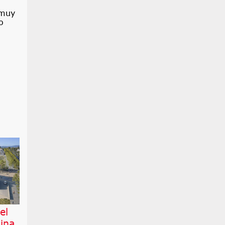
 muy
o
el
ina