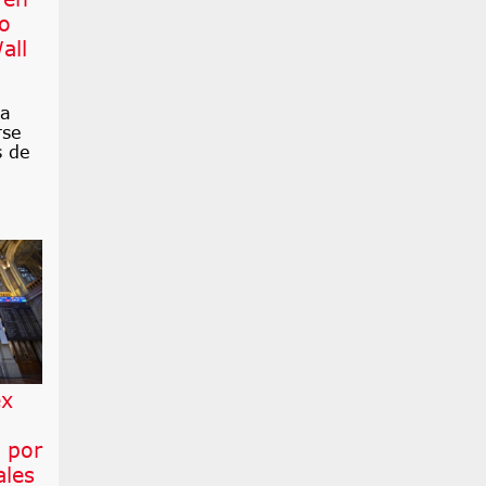
co
all
ra
rse
s de
ex
 por
ales