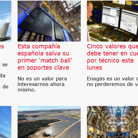
es
Esta compañía
Cinco valores qu
española salva su
debe tener en cu
primer 'match ball'
por técnico este
 se
en soportes clave
lunes
sta
No es un valor para
Enagás es un valor 
interesarnos ahora
no perderemos de vi
a de
mismo.