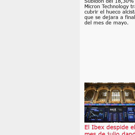
Subidón del 18,30%
Micron Technology tr
cubrir el hueco alcis
que se dejara a fina
del mes de mayo.
El Ibex despide e
mes de julio dan