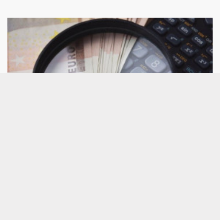
Consultorio de análisis técnico: CaixaBank,
Grifols, Repsol, PharmaMar, BBVA, ACS,
Solaria...
A continuación, damos respuesta a los valores por
los que más han preguntado este jueves a César
Nuez, analista técnico de Bolsamanía, que pone