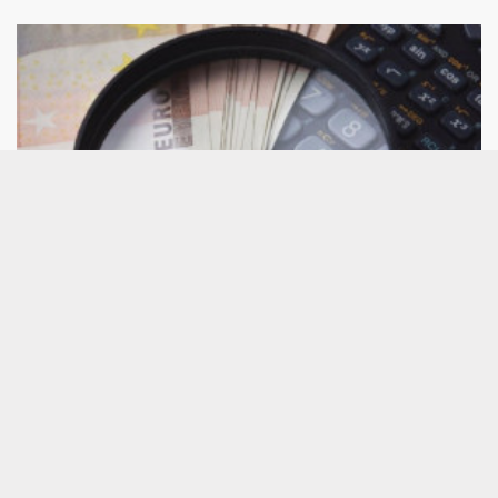
Consultorio de análisis técnico: CaixaBank,
Grifols, Repsol, PharmaMar, BBVA, ACS,
Solaria...
A continuación, damos respuesta a los valores por
los que más han preguntado este jueves a César
Nuez, analista técnico de Bolsamanía, que pone
bajo la lupa a Honeywell Internacional,