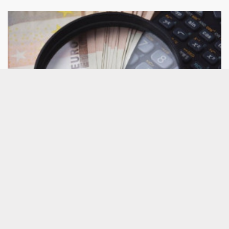
Consultorio de análisis técnico: CaixaBank,
Grifols, Repsol, PharmaMar, BBVA, ACS,
Solaria...
A continuación, damos respuesta a los valores por
los que más han preguntado este jueves a César
Nuez, analista técnico de Bolsamanía, que pone
bajo la lupa a Honeywell Internacional,