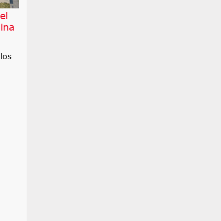
el
ina
los