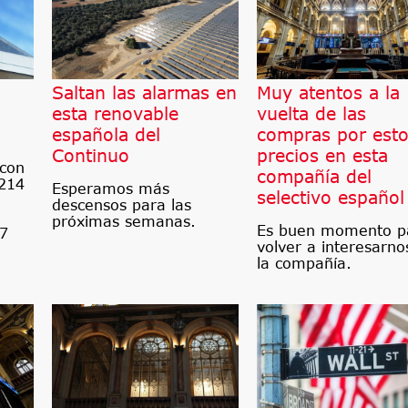
Saltan las alarmas en
Muy atentos a la
esta renovable
vuelta de las
española del
compras por est
Continuo
precios en esta
 con
compañía del
 214
Esperamos más
selectivo español
descensos para las
próximas semanas.
Es buen momento p
87
volver a interesarno
la compañía.