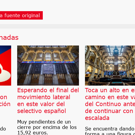
a fuente original
onadas
Esperando el final del
Toca un alto en e
son
movimiento lateral
camino en este v
ción
en este valor del
del Continuo ant
selectivo español
de continuar con
escalada
Muy pendientes de un
cierre por encima de los
ndo
Se encuentra dando
15,92 euros.
forma a una figura 