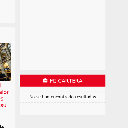
MI CARTERA
l
alor
No se han encontrado resultados
es
 su
de