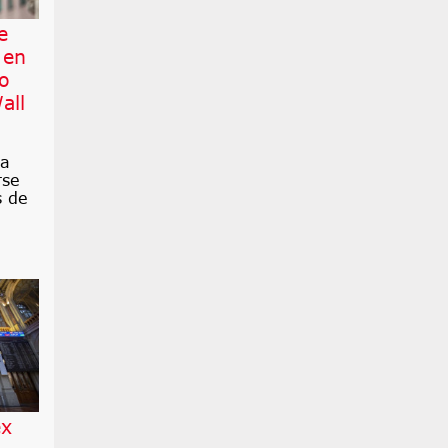
e
 en
co
all
ra
rse
s de
ex