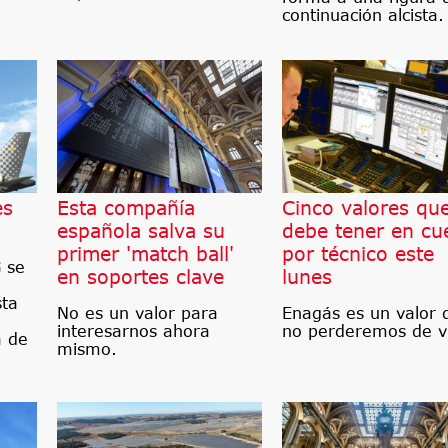
continuación alcista.
es
Esta compañía
Cinco valores qu
española salva su
debe tener en cu
primer 'match ball'
por técnico este
 se
en soportes clave
lunes
sta
No es un valor para
Enagás es un valor 
interesarnos ahora
no perderemos de vi
a de
mismo.