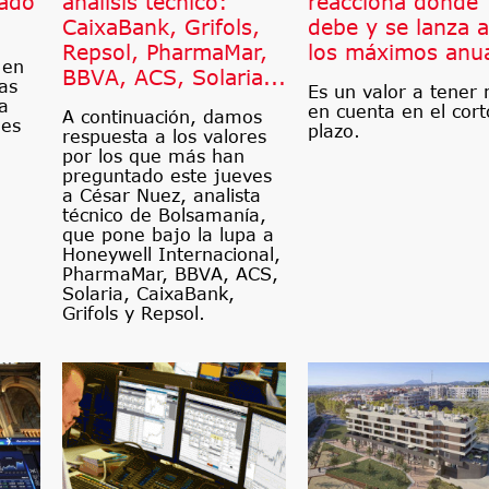
cado
análisis técnico:
reacciona donde
CaixaBank, Grifols,
debe y se lanza a
Repsol, PharmaMar,
los máximos anu
 en
BBVA, ACS, Solaria...
as
Es un valor a tener
ta
en cuenta en el cort
A continuación, damos
les
plazo.
respuesta a los valores
por los que más han
preguntado este jueves
a César Nuez, analista
técnico de Bolsamanía,
que pone bajo la lupa a
Honeywell Internacional,
PharmaMar, BBVA, ACS,
Solaria, CaixaBank,
Grifols y Repsol.