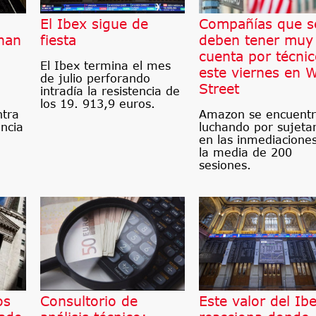
El Ibex sigue de
Compañías que s
han
fiesta
deben tener muy
cuenta por técni
El Ibex termina el mes
este viernes en W
de julio perforando
Street
intradía la resistencia de
los 19. 913,9 euros.
ntra
Amazon se encuent
encia
luchando por sujeta
en las inmediacione
la media de 200
sesiones.
os
Consultorio de
Este valor del Ib