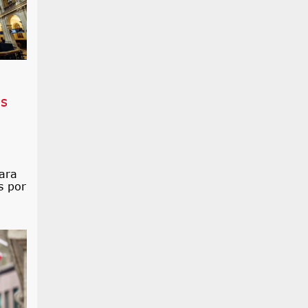
os
ara
s por