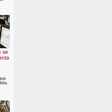
e se
enta
que
sta.