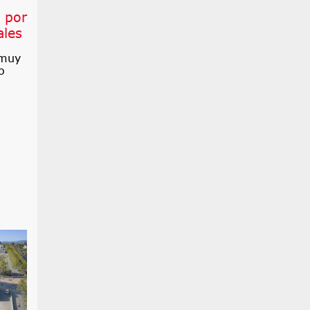
 por
ales
 muy
o