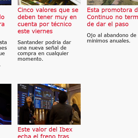
l
Cinco valores que se
Esta promotora d
do
deben tener muy en
Continuo no term
ra
cuenta por técnico
de dar el paso
este viernes
Ojo al abandono de 
mínimos anuales.
sta
Santander podría dar
mes
una nueva señal de
ue
compra en cualquier
momento.
.
Este valor del Ibex
echa el freno tras