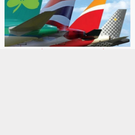
Citi recorta el precio a IAG pero aún ve una
importante "resiliencia del negocio"
Citi mantiene su confianza en IAG, que recomienda
'comprar'. Los analistas del banco han recortado el
precio objetivo que otorgan a los títulos del
conglomerado de aerolíneas, pasando de las 6,10
libras por acción anteriores a las 6 libras actuales,
pero afirman que la resistencia ante la situación
geopolítica actual confirma la "resiliencia del
negocio".