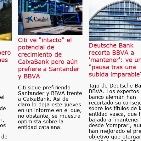
Citi ve "intacto" el
Deutsche Bank
potencial de
pero
recorta BBVA a
crecimiento de
nes
'mantener': ve u
CaixaBank pero aún
"pausa tras una
prefiere a Santander
subida imparable
y BBVA
Tajo de Deutsche B
Citi sigue prefiriendo
BBVA. Los expertos 
Santander y BBVA frente
el
banco alemán han
a CaixaBank. Así de
recortado su consej
claro lo deja este jueves
 de
sobre los títulos de l
en un informe en el que,
e
entidad vasca, que 
no obstante, se muestra
n,
bajado a 'mantener'
optimista sobre la
ros
desde 'comprar', a
entidad catalana.
han mejorado el pre
 de
objetivo que otorga