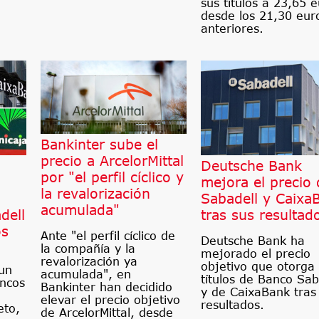
sus títulos a 23,65 e
desde los 21,30 eur
anteriores.
Bankinter sube el
precio a ArcelorMittal
Deutsche Bank
por "el perfil cíclico y
mejora el precio 
la revalorización
Sabadell y Caixa
acumulada"
dell
tras sus resultad
os
Ante "el perfil cíclico de
Deutsche Bank ha
la compañía y la
mejorado el precio
revalorización ya
objetivo que otorga 
un
acumulada", en
títulos de Banco Sab
ancos
Bankinter han decidido
y de CaixaBank tras
elevar el precio objetivo
resultados.
eto,
de ArcelorMittal, desde