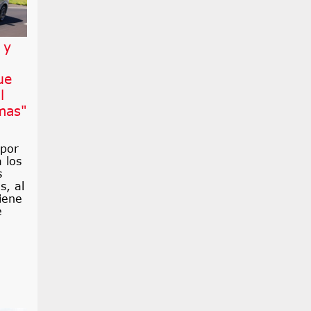
 y
ue
l
mas"
por
 los
s
s, al
iene
e