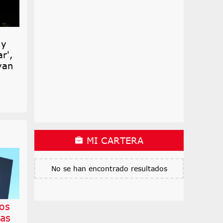
 y
r',
yan
MI CARTERA
No se han encontrado resultados
cos
las