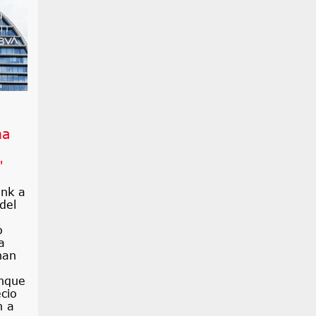
na
"
ank a
del
o
a
han
unque
cio
n a