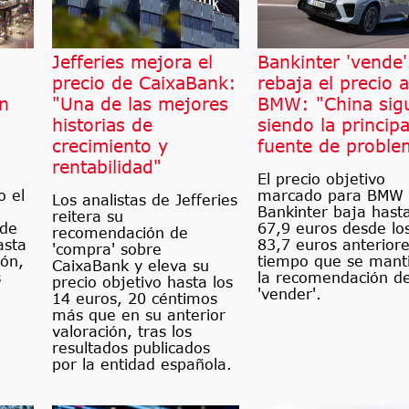
Jefferies mejora el
Bankinter 'vende'
precio de CaixaBank:
rebaja el precio a
n
"Una de las mejores
BMW: "China sig
historias de
siendo la principa
crecimiento y
fuente de proble
rentabilidad"
El precio objetivo
o el
marcado para BMW 
Los analistas de Jefferies
Bankinter baja hasta
reitera su
 de
67,9 euros desde lo
recomendación de
asta
83,7 euros anteriore
'compra' sobre
ión,
tiempo que se mant
CaixaBank y eleva su
s
la recomendación d
precio objetivo hasta los
'vender'.
14 euros, 20 céntimos
más que en su anterior
valoración, tras los
resultados publicados
por la entidad española.