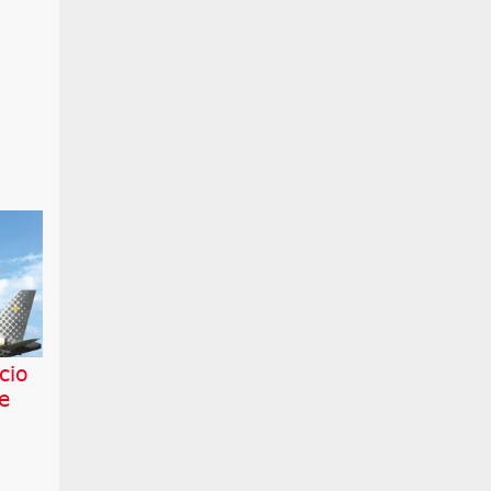
cio
e