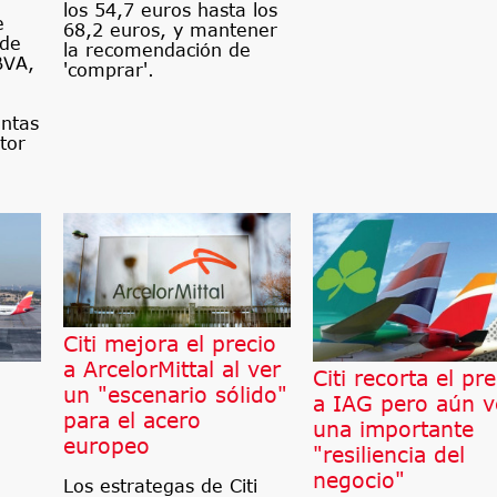
los 54,7 euros hasta los
e
68,2 euros, y mantener
 de
la recomendación de
BVA,
'comprar'.
ntas
tor
Citi mejora el precio
a ArcelorMittal al ver
l
Citi recorta el pre
un "escenario sólido"
o
a IAG pero aún v
para el acero
una importante
europeo
"resiliencia del
negocio"
Los estrategas de Citi