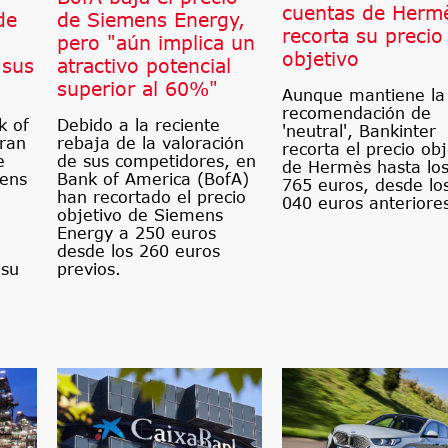
cuentas de Herm
de
de Siemens Energy,
recorta su precio
pero "aún implica un
objetivo
 sus
atractivo potencial
superior al 60%"
Aunque mantiene la
recomendación de
k of
Debido a la reciente
'neutral', Bankinter
eran
rebaja de la valoración
recorta el precio obj
e
de sus competidores, en
de Hermès hasta los
mens
Bank of America (BofA)
765 euros, desde lo
han recortado el precio
040 euros anteriore
objetivo de Siemens
Energy a 250 euros
desde los 260 euros
 su
previos.