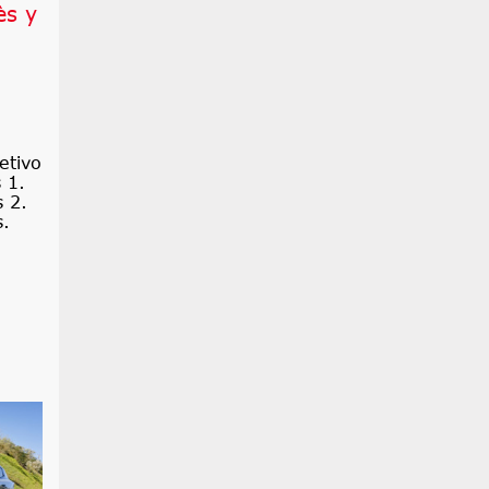
ès y
etivo
 1.
s 2.
s.