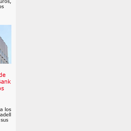
uros,
os
de
Bank
os
a los
adell
 sus