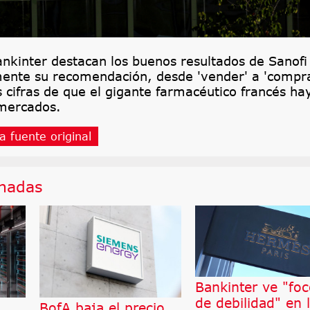
ankinter destacan los buenos resultados de Sanofi
mente su recomendación, desde 'vender' a 'compra
 cifras de que el gigante farmacéutico francés ha
 mercados.
a fuente original
onadas
Bankinter ve "fo
de debilidad" en 
BofA baja el precio