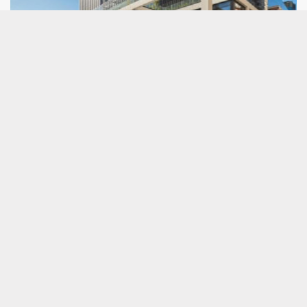
Jefferies rebaja consejo y precio a Merlin
ante la moderación de la revalorización a
corto plazo
Los analistas de Jefferies han rebajado tanto la
recomendación como el precio objetivo de Merlin
Properties. "El impulso en los centros de datos está
creciendo, sin embargo, la exposición a los
operadores de neocloud y la promoción moderan
la revalorización a corto plazo", señalan.