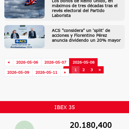
Los bonos de Reino Unido, en
máximos de tres décadas tras el
revés electoral del Partido
Laborista
ACS "considera" un 'split' de
acciones y Florentino Pérez
anuncia dividendo un 20% mayor
«
2026-05-06
2026-05-07
2026-05-08
«
1
2
3
»
2026-05-09
2026-05-11
»
IBEX 35
20.180,400